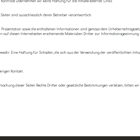
er Kontrolle übernehmen wir keine Haftung für die Inhalte externer Links.
 Seiten sind ausschliesslich deren Betreiber verantwortlich.
 Präsentation sowie die enthaltenen Informationen sind gemäss dem Urheberrechtsgesetz
nn auf diesen Internetseiten erscheinende Materialien Dritter zur Informationsgewinnung
ewähr. Eine Haftung für Schäden, die sich aus der Verwendung der veröffentlichten Inhalt
rigen Kontakt.
fmachung dieser Seiten Rechte Dritter oder gesetzliche Bestimmungen verletzen, bitten w