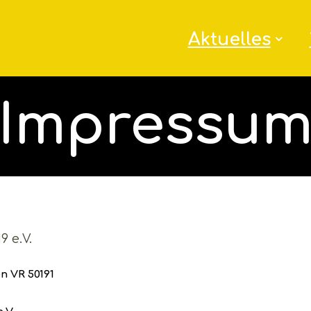
Aktuelles
Impressu
9 e.V.
n VR 50191