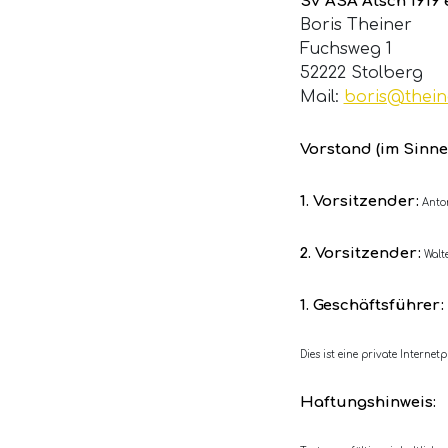
SV ASA Atsch 1919 e
Boris Theiner
Fuchsweg 1
52222 Stolberg
Mail:
boris@thein
Vorstand (im Sinne
1. Vorsitzender:
Anton
2. Vorsitzender:
Walte
1. Geschäftsführer:
Dies ist eine private Internetp
Haftungshinweis: