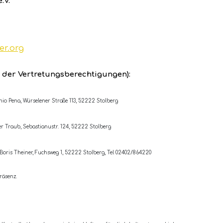
.V.
er.org
 der Vertretungsberechtigungen):
io Pena, Würselener Straße 113, 52222 Stolberg
r Traub, Sebastianustr. 124, 52222 Stolberg
Boris Theiner, Fuchsweg 1, 52222 Stolberg, Tel 02402/864220
räsenz.